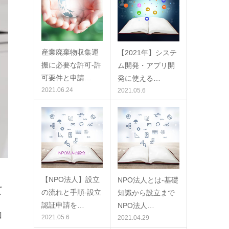
産業廃棄物収集運
【2021年】システ
搬に必要な許可-許
ム開発・アプリ開
可要件と申請…
発に使える…
2021.06.24
2021.05.6
【NPO法人】設立
NPO法人とは-基礎
て
の流れと手順-設立
知識から設立まで
認証申請を…
NPO法人…
コ
2021.05.6
2021.04.29