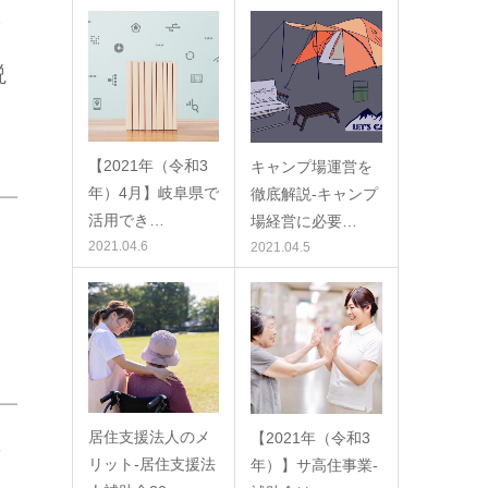
の
説
【2021年（令和3
キャンプ場運営を
年）4月】岐阜県で
徹底解説-キャンプ
活用でき…
場経営に必要…
2021.04.6
2021.04.5
居住支援法人のメ
【2021年（令和3
考
リット-居住支援法
年）】サ高住事業-